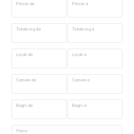
Prezzo da
Prezzo a
3
4
Totale mq da
Totale mq a
5
Locali da
Locali a
5+
Camere da
Camere a
Bagni
minimi
Bagni da
Bagni a
Qualsiasi
1
Piano