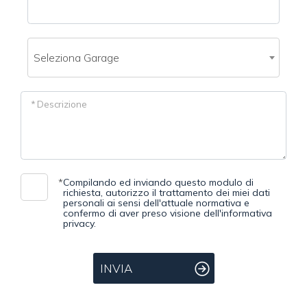
2
Seleziona Garage
3
4
* Descrizione
5
5+
*
Compilando ed inviando questo modulo di
richiesta, autorizzo il trattamento dei miei dati
personali ai sensi dell'attuale normativa e
confermo di aver preso visione dell'informativa
privacy.
Camere
minime
INVIA
Qualsiasi