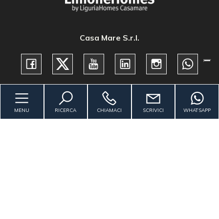
Casa Mare S.r.l.
Contattaci
MENU
RICERCA
CHIAMACI
SCRIVICI
WHATSAPP
LimoneHomes by LiguriaHomes Casamare
limonehomes@gmail.com
+393403157689