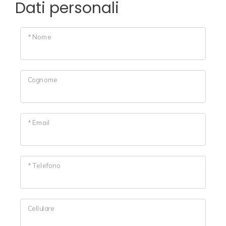
Dati personali
Tipologia
CONTATTI
-
* Nome
multiscelta
Qualsiasi
Cognome
Residenziali
* Email
Prezzo
* Telefono
Cellulare