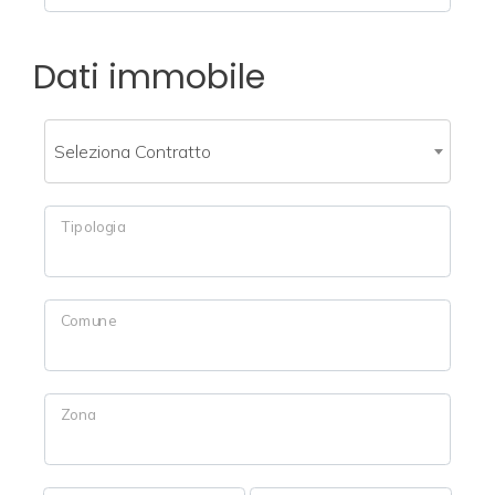
Totale
mq
Dati immobile
Seleziona Contratto
Tipologia
Locali
minimi
Comune
Qualsiasi
1
Zona
2