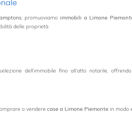
onale
Hamptons
, promuoviamo
immobili a Limone Piemont
lità delle proprietà.
lezione dell’immobile fino all’atto notarile, offren
 comprare o vendere
case a Limone Piemonte
in modo e