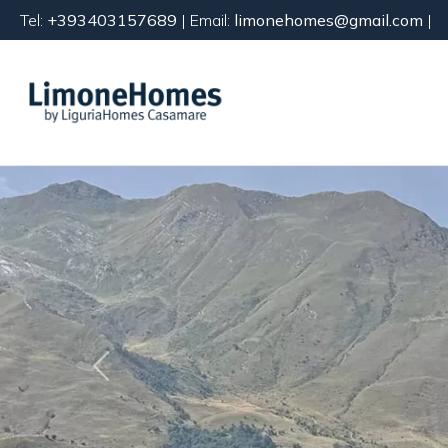
Tel:
+393403157689
| Email:
limonehomes@gmail.com
|
Codice
IT
EN
FR
Scegli
dove
HOME
cercare
CHI SIAMO
Provincia
RICERCA
Comune
CASA
«
SCOPRI
LIMONE