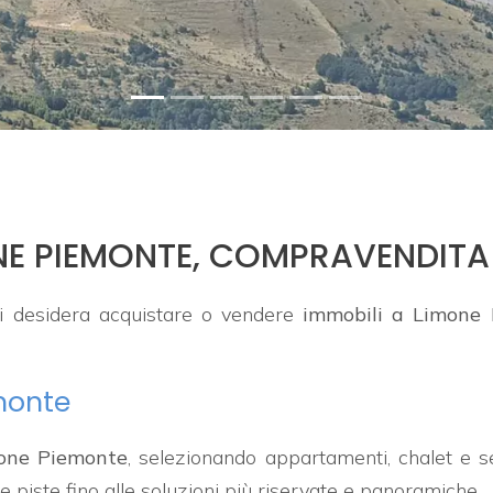
MONE PIEMONTE, COMPRAVENDIT
i desidera acquistare o vendere
immobili a Limone
monte
mone Piemonte
, selezionando appartamenti, chalet e s
le piste fino alle soluzioni più riservate e panoramiche.