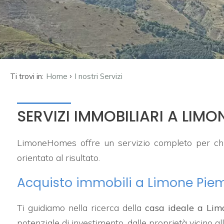
Tipologia
CONTATTI
-
multiscelta
Qualsiasi
›
Ti trovi in:
Home
I nostri Servizi
Residenziali
SERVIZI IMMOBILIARI A LI
Prezzo
LimoneHomes offre un servizio completo per ch
orientato al risultato.
Acquisto immobili a Limone Pie
Ti guidiamo nella ricerca della
casa ideale a Li
potenziale di investimento, dalle proprietà vicino al