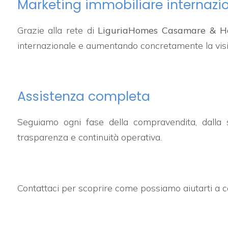
Marketing immobiliare internazi
3
Grazie alla rete di
LiguriaHomes Casamare & 
internazionale e aumentando concretamente la visibi
4
5
Assistenza completa
5+
Seguiamo ogni fase della compravendita, dalla se
trasparenza e continuità operativa.
Bagni
minimi
Qualsiasi
Contattaci per scoprire come possiamo aiutarti a
1